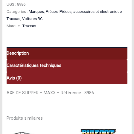
Traxxas
UGS :
8986
Catégories :
Marques
,
Pièces
,
Pièces, accessoires et électronique
,
Axe
Traxxas
,
Voitures RC
De
Marque :
Traxxas
Slipper
–
Maxx
8986
Description
Caractéristiques techniques
Avis (0)
AXE DE SLIPPER – MAXX – Référence : 8986.
Produits similaires