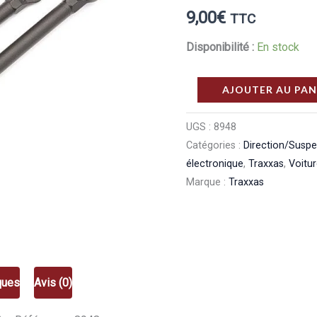
9,00
€
TTC
Disponibilité :
En stock
quantité
AJOUTER AU PAN
de
Traxxas
UGS :
8948
Catégories :
Direction/Susp
Biellettes
électronique
,
Traxxas
,
Voitu
Plastique
Marque :
Traxxas
100
Mm
(x2)
8948
ques
Avis (0)