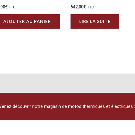
,90
€
642,00
€
TTC
TTC
AJOUTER AU PANIER
LIRE LA SUITE
urs
ons.
s
t
es
Venez découvrir notre magasin de motos thermiques et électriques 