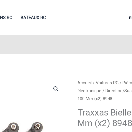
ONS RC
BATEAUX RC
B
Accueil
/
Voitures RC
/
Pièc
électronique
/
Direction/Su
100 Mm (x2) 8948
Traxxas Biell
Mm (x2) 894