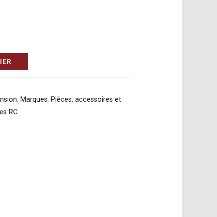
IER
ension
,
Marques
,
Pièces, accessoires et
res RC