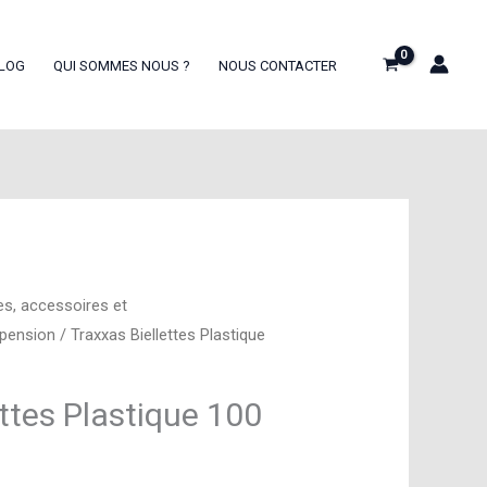
LOG
QUI SOMMES NOUS ?
NOUS CONTACTER
es, accessoires et
spension
/ Traxxas Biellettes Plastique
ettes Plastique 100
8