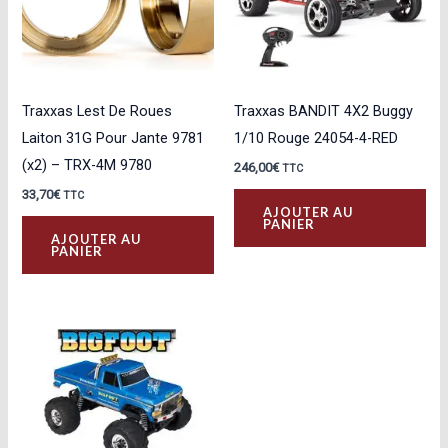
Traxxas Lest De Roues
Traxxas BANDIT 4X2 Buggy
Laiton 31G Pour Jante 9781
1/10 Rouge 24054-4-RED
(x2) – TRX-4M 9780
246,00
€
TTC
33,70
€
TTC
AJOUTER AU
PANIER
AJOUTER AU
PANIER