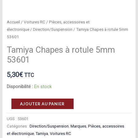
Accueil
/
Voitures RC
/
Pièces, accessoires et
électronique
/
Direction/Suspension
/ Tamiya Chapes à rotule 5mm
53601
Tamiya Chapes à rotule 5mm
53601
5,30
€
TTC
Disponibilité :
En stock
quantité
AJOUTER AU PANIER
de
Tamiya
UGS :
53601
Catégories :
Direction/Suspension
,
Marques
,
Pièces, accessoires
Chapes
et électronique
,
Tamiya
,
Voitures RC
à