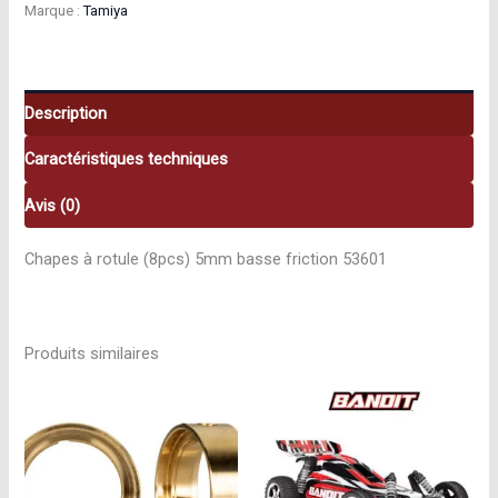
Marque :
Tamiya
rotule
5mm
53601
Description
Caractéristiques techniques
Avis (0)
Chapes à rotule (8pcs) 5mm basse friction 53601
Produits similaires