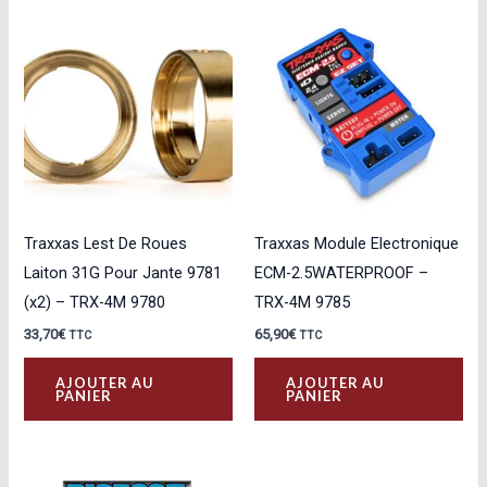
Traxxas Lest De Roues
Traxxas Module Electronique
Laiton 31G Pour Jante 9781
ECM-2.5WATERPROOF –
(x2) – TRX-4M 9780
TRX-4M 9785
33,70
€
65,90
€
TTC
TTC
AJOUTER AU
AJOUTER AU
PANIER
PANIER