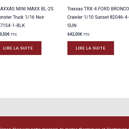
RAXXAS MINI MAXX BL-2S
Traxxas TRX-4 FORD BRONCO
nster Truck 1/16 Noir
Crawler 1/10 Sunset 82046-4-
7154-1-BLK
SUN
9,50
€
642,00
€
TTC
TTC
LIRE LA SUITE
LIRE LA SUITE
urs
ons.
s
t
es