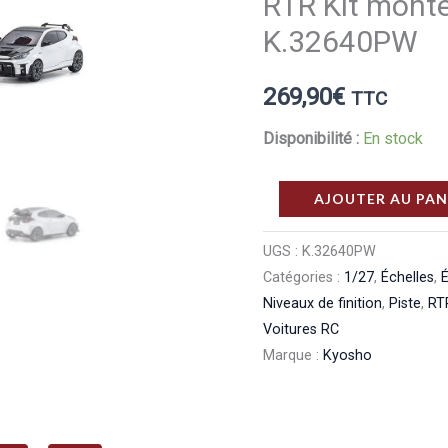
RTR Kit monté
K.32640PW
269,90
€
TTC
Disponibilité :
En stock
quantité
AJOUTER AU PAN
de
Kyosho
UGS :
K.32640PW
Catégories :
1/27
,
Échelles
,
É
Mini‑Z
Niveaux de finition
,
Piste
,
RT
AWD
Voitures RC
Toyota
Marque :
Kyosho
GRMN
Yaris
Circuit