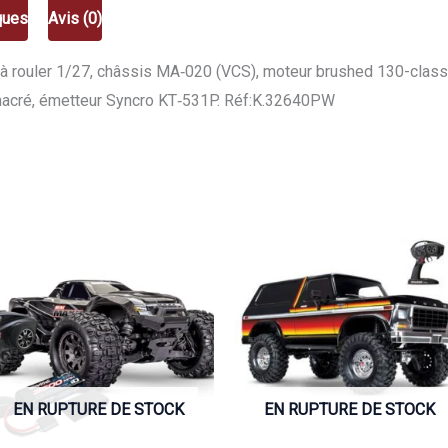
Package
ques
Avis (0)
White
Pearl
 à rouler 1/27, châssis MA‑020 (VCS), moteur brushed 130-class
RTR
nacré, émetteur Syncro KT‑531P. Réf:K.32640PW
Kit
monté
prêt
à
rouler
1/27
K.32640PW
EN RUPTURE DE STOCK
EN RUPTURE DE STOCK