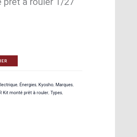
 prêt à rouler 1/27
IER
lectrique
,
Énergies
,
Kyosho
,
Marques
,
R Kit monté prêt à rouler
,
Types
,