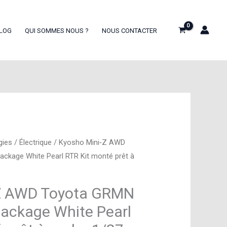
LOG
QUI SOMMES NOUS ?
NOUS CONTACTER
gies
/
Électrique
/ Kyosho Mini‑Z AWD
ackage White Pearl RTR Kit monté prêt à
‑Z AWD Toyota GRMN
 Package White Pearl