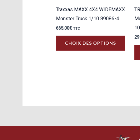
Traxxas MAXX 4X4 WIDEMAXX
T
Monster Truck 1/10 89086-4
Mo
10
665,00
€
TTC
29
Ce
CHOIX DES OPTIONS
produit
a
plusie
variati
Les
option
peuven
être
choisi
sur
la