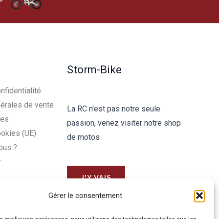
>
Storm-Bike
nfidentialité
érales de vente
La RC n'est pas notre seule
les
passion, venez visiter notre shop
ookies (UE)
de motos
ous ?
r
J'Y VAIS
Gérer le consentement