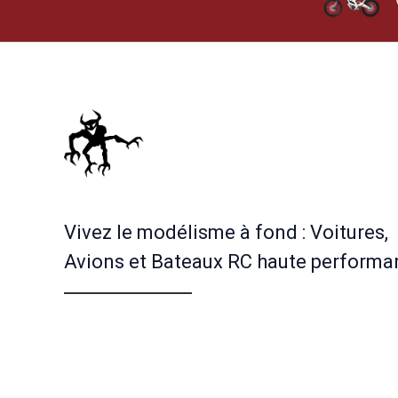
page
du
produit
Vivez le modélisme à fond : Voitures,
Avions et Bateaux RC haute performa