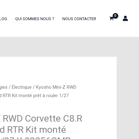
LOG
QUI SOMMES NOUS ?
NOUS CONTACTER
gies
/
Électrique
/ Kyosho Mini‑Z RWD
 RTR Kit monté prêt à rouler 1/27
Z RWD Corvette C8.R
d RTR Kit monté