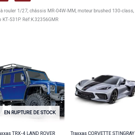
Kit
monté
 à rouler 1/27, châssis MR‑04W‑MM, moteur brushed 130‑class, va
prêt
ro KT‑531P. Réf:K.32356GMR
à
rouler
1/27
K.32356GMR
EN RUPTURE DE STOCK
axxas TRX-4 LAND ROVER
Traxxas CORVETTE STINGRAY