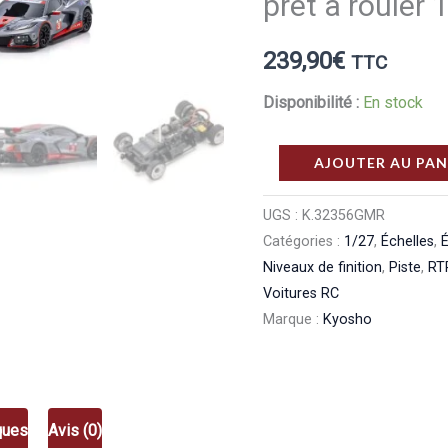
prêt à roule
239,90
€
TTC
Disponibilité :
En stock
quantité
AJOUTER AU PAN
de
Kyosho
UGS :
K.32356GMR
Catégories :
1/27
,
Échelles
,
É
Mini‑Z
Niveaux de finition
,
Piste
,
RT
RWD
Voitures RC
Corvette
Marque :
Kyosho
C8.R
Gun
Metal/Red
RTR
ques
Avis (0)