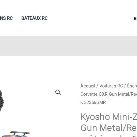
ONS RC
BATEAUX RC
B
Accueil
/
Voitures RC
/
Éner
Corvette C8.R Gun Metal/Red
K.32356GMR
Kyosho Mini‑
Gun Metal/Re