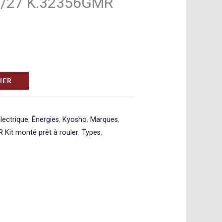
r 1/27 K.32356GMR
IER
lectrique
,
Énergies
,
Kyosho
,
Marques
,
R Kit monté prêt à rouler
,
Types
,