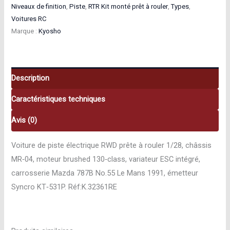
Niveaux de finition
,
Piste
,
RTR Kit monté prêt à rouler
,
Types
,
RWD
Voitures RC
Mazda
Marque :
Kyosho
787B
No.55
LM
Description
RTR
Kit
Caractéristiques techniques
monté
prêt
Avis (0)
à
Voiture de piste électrique RWD prête à rouler 1/28, châssis
rouler
MR‑04, moteur brushed 130‑class, variateur ESC intégré,
1/28
carrosserie Mazda 787B No.55 Le Mans 1991, émetteur
K.32361RE
Syncro KT‑531P. Réf:K.32361RE