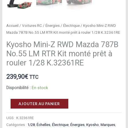
Accueil
/
Voitures RC
/
Énergies
/
Électrique
/ Kyosho Mini‑Z RWD
Mazda 787B No.55 LM RTR Kit monté prêt à rouler 1/28 K.32361RE
Kyosho Mini‑Z RWD Mazda 787B
No.55 LM RTR Kit monté prêt à
rouler 1/28 K.32361RE
239,90
€
TTC
Disponibilité :
En stock
quantité
AJOUTER AU PANIER
de
Kyosho
UGS :
K.32361RE
Catégories :
1/28
,
Échelles
,
Électrique
,
Énergies
,
Kyosho
,
Marques
,
Mini‑Z