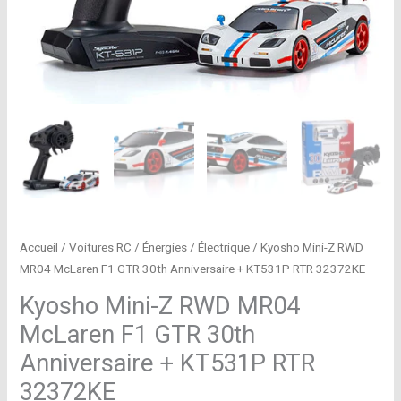
Accueil
/
Voitures RC
/
Énergies
/
Électrique
/ Kyosho Mini-Z RWD
MR04 McLaren F1 GTR 30th Anniversaire + KT531P RTR 32372KE
Kyosho Mini-Z RWD MR04
McLaren F1 GTR 30th
Anniversaire + KT531P RTR
32372KE