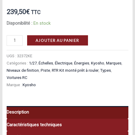
239,50
€
TTC
Disponibilité :
En stock
quantité
AJOUTER AU PANIER
de
Kyosho
UGS :
32372KE
Mini-
Catégories :
1/27
,
Échelles
,
Électrique
,
Énergies
,
Kyosho
,
Marques
,
Niveaux de finition
,
Piste
,
RTR Kit monté prêt à rouler
,
Types
,
Z
Voitures RC
RWD
Marque :
Kyosho
MR04
McLaren
F1
GTR
Description
30th
Caractéristiques techniques
Anniversaire