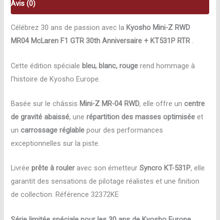
+
Avis (0)
KT531P
Célébrez 30 ans de passion avec la
Kyosho Mini-Z RWD
RTR
MR04 McLaren F1 GTR 30th Anniversaire + KT531P RTR
.
32372KE
Cette édition spéciale
bleu, blanc, rouge
rend hommage à
l’histoire de Kyosho Europe.
Basée sur le châssis
Mini-Z MR-04 RWD
, elle offre un
centre
de gravité abaissé
, une
répartition des masses optimisée
et
un
carrossage réglable
pour des performances
exceptionnelles sur la piste.
Livrée
prête à rouler
avec son émetteur
Syncro KT-531P
, elle
garantit des sensations de pilotage réalistes et une finition
de collection. Référence 32372KE
Série limitée spéciale pour les 30 ans de Kyosho Europe