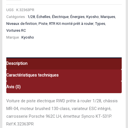
de
Kyosho
UGS :
K.32363PR
Mini‑Z
Catégories :
1/28
,
Échelles
,
Électrique
,
Énergies
,
Kyosho
,
Marques
,
Niveaux de finition
,
Piste
,
RTR Kit monté prêt à rouler
,
Types
,
RWD
Voitures RC
Porsche
Marque :
Kyosho
962C
LH
RTR
Kit
Description
monté
Caractéristiques techniques
prêt
à
Avis (0)
rouler
Voiture de piste électrique RWD prête à rouler 1/28, châssis
1/28
MR‑04, moteur brushed 130‑class, variateur ESC intégré,
K.32363PR
carrosserie Porsche 962C LH, émetteur Syncro KT‑531P.
Réf:K.32363PR