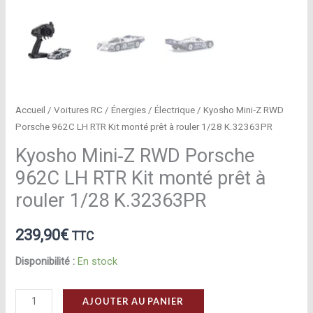
Accueil
/
Voitures RC
/
Énergies
/
Électrique
/ Kyosho Mini‑Z RWD
Porsche 962C LH RTR Kit monté prêt à rouler 1/28 K.32363PR
Kyosho Mini‑Z RWD Porsche
962C LH RTR Kit monté prêt à
rouler 1/28 K.32363PR
239,90
€
TTC
Disponibilité :
En stock
quantité
AJOUTER AU PANIER