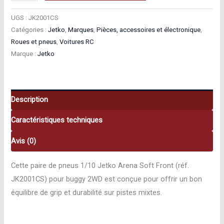
de
Jetko
UGS :
JK2001CS
Pneus
Catégories :
Jetko
,
Marques
,
Pièces, accessoires et électronique
,
Roues et pneus
,
Voitures RC
1/10
Marque :
Jetko
Arena
Soft
Front
Jetko
Description
JK2001CS
Caractéristiques techniques
Avis (0)
Cette paire de pneus 1/10 Jetko Arena Soft Front (réf.
JK2001CS) pour buggy 2WD est conçue pour offrir un bon
équilibre de grip et durabilité sur pistes mixtes.