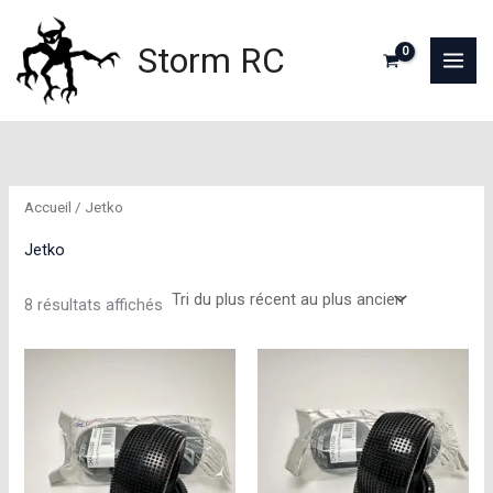
Aller
au
Storm RC
contenu
Accueil
/ Jetko
Jetko
Trié
8 résultats affichés
du
plus
récent
au
plus
ancien