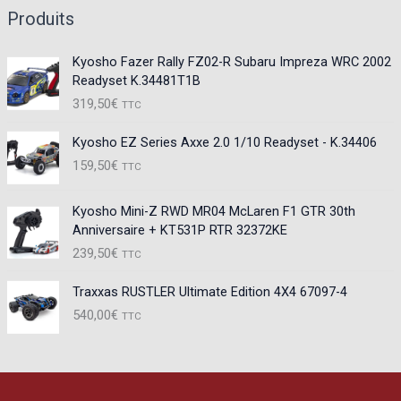
Produits
Kyosho Fazer Rally FZ02-R Subaru Impreza WRC 2002
Readyset K.34481T1B
319,50
€
TTC
Kyosho EZ Series Axxe 2.0 1/10 Readyset - K.34406
159,50
€
TTC
Kyosho Mini-Z RWD MR04 McLaren F1 GTR 30th
Anniversaire + KT531P RTR 32372KE
239,50
€
TTC
Traxxas RUSTLER Ultimate Edition 4X4 67097-4
540,00
€
TTC