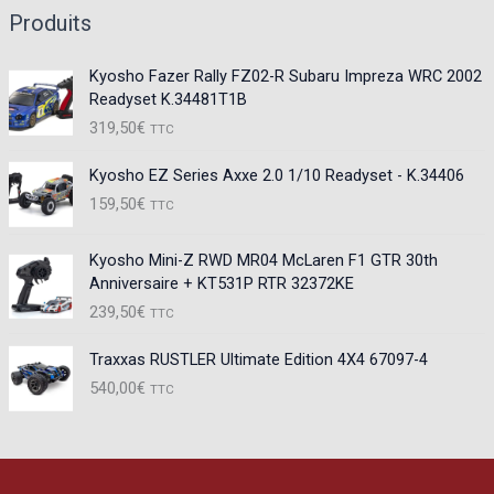
Produits
Kyosho Fazer Rally FZ02-R Subaru Impreza WRC 2002
Readyset K.34481T1B
319,50
€
TTC
Kyosho EZ Series Axxe 2.0 1/10 Readyset - K.34406
159,50
€
TTC
Kyosho Mini-Z RWD MR04 McLaren F1 GTR 30th
Anniversaire + KT531P RTR 32372KE
239,50
€
TTC
Traxxas RUSTLER Ultimate Edition 4X4 67097-4
540,00
€
TTC