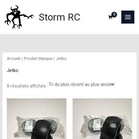
Aller
au
Storm RC
contenu
Accueil
/ Produit Marque / Jetko
Jetko
Trié
8 résultats affichés
du
plus
récent
au
plus
ancien