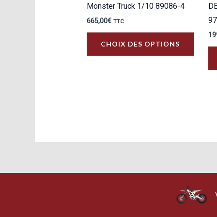
Monster Truck 1/10 89086-4
DE
97
665,00
€
TTC
19
Ce
CHOIX DES OPTIONS
produit
a
plusie
variati
Les
option
peuven
être
choisi
sur
la
page