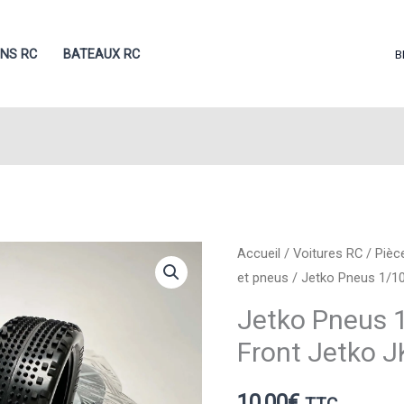
ONS RC
BATEAUX RC
B
Accueil
/
Voitures RC
/
Pièc
et pneus
/ Jetko Pneus 1/10
Jetko Pneus 1
Front Jetko 
10,00
€
TTC