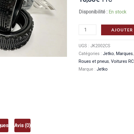
Disponibilité :
En stock
quantité
AJOUTER 
de
Jetko
UGS :
JK2002CS
Catégories :
Jetko
,
Marques
Pneus
Roues et pneus
,
Voitures RC
1/10
Marque :
Jetko
Challenger
Soft
Front
Jetko
JK2002CS
ques
Avis (0)