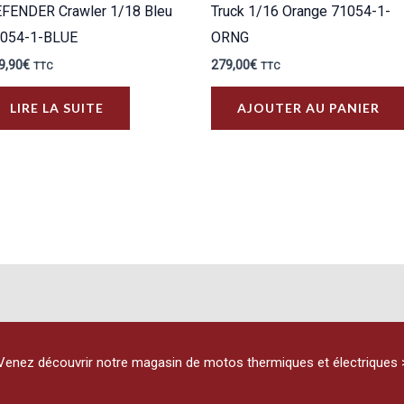
FENDER Crawler 1/18 Bleu
Truck 1/16 Orange 71054-1-
054-1-BLUE
ORNG
9,90
€
279,00
€
TTC
TTC
LIRE LA SUITE
AJOUTER AU PANIER
urs
ons.
s
t
es
Venez découvrir notre magasin de motos thermiques et électriques 