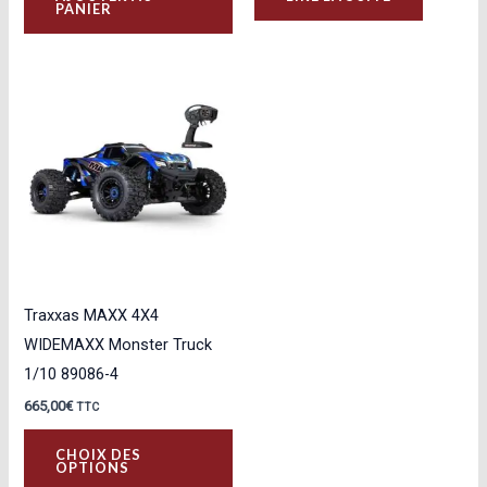
PANIER
Traxxas MAXX 4X4
WIDEMAXX Monster Truck
1/10 89086-4
665,00
€
TTC
Ce
CHOIX DES
produit
OPTIONS