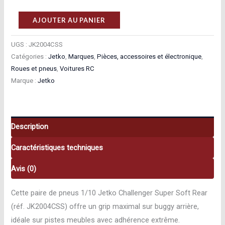
quantité
AJOUTER AU PANIER
de
Jetko
UGS :
JK2004CSS
Catégories :
Jetko
,
Marques
,
Pièces, accessoires et électronique
,
Pneus
Roues et pneus
,
Voitures RC
1/10
Marque :
Jetko
Challenger
Super
Soft
Rear
Description
Jetko
Caractéristiques techniques
JK2004CSS
Avis (0)
Cette paire de pneus 1/10 Jetko Challenger Super Soft Rear
(réf. JK2004CSS) offre un grip maximal sur buggy arrière,
idéale sur pistes meubles avec adhérence extrême.