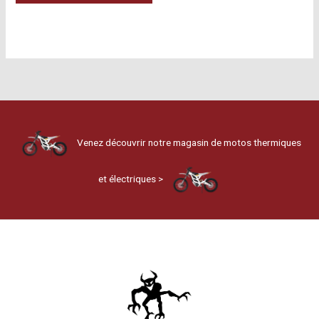
a
plusieurs
variations.
Les
options
peuvent
être
choisies
Venez découvrir notre magasin de motos thermiques
sur
la
et électriques >
page
du
produit