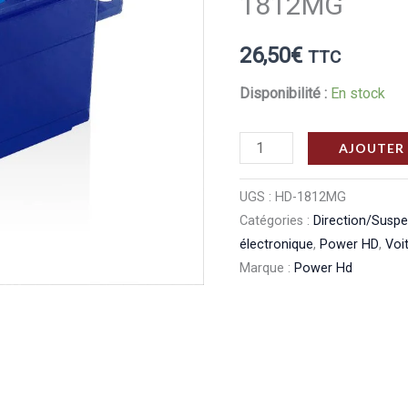
1812MG
26,50
€
TTC
Disponibilité :
En stock
quantité
AJOUTER 
de
Power
UGS :
HD-1812MG
Catégories :
Direction/Susp
Hd
électronique
,
Power HD
,
Voi
Servo
Marque :
Power Hd
numérique
18
kg‑cm
Power
HD