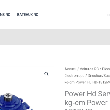
ONS RC
BATEAUX RC
B
Accueil
/
Voitures RC
/
Pièc
électronique
/
Direction/Su
kg‑cm Power HD HD‑1812
Power Hd Ser
kg‑cm Power