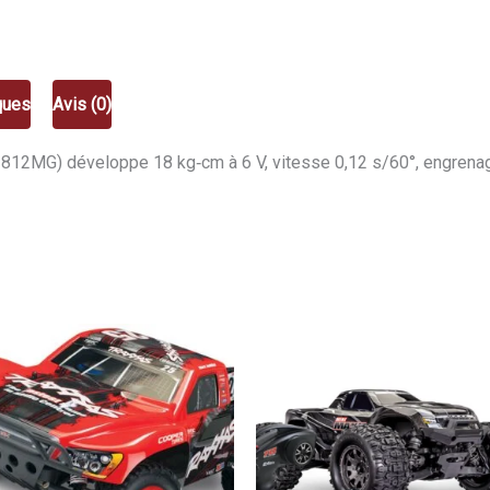
HD‑1812MG
HD-
1812MG
ques
Avis (0)
812MG) développe 18 kg‑cm à 6 V, vitesse 0,12 s/60°, engrenag