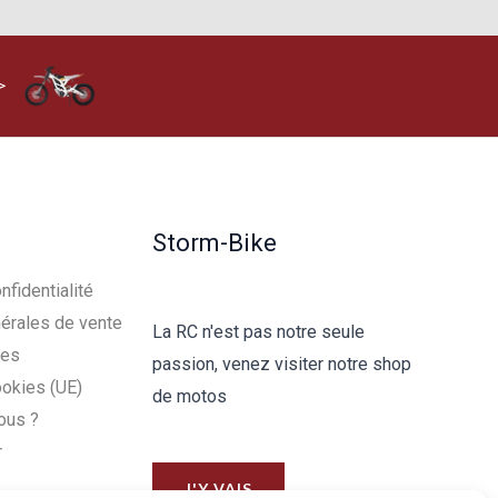
>
Storm-Bike
nfidentialité
érales de vente
La RC n'est pas notre seule
les
passion, venez visiter notre shop
ookies (UE)
de motos
ous ?
r
J'Y VAIS