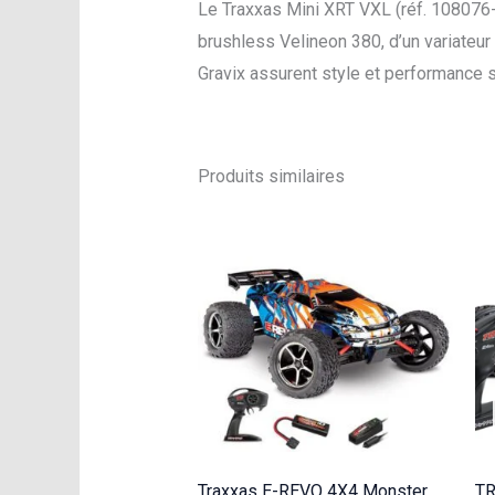
Le Traxxas Mini XRT VXL (réf. 108076-1-
brushless Velineon 380, d’un variateu
Gravix assurent style et performance su
Produits similaires
Traxxas E-REVO 4X4 Monster
T