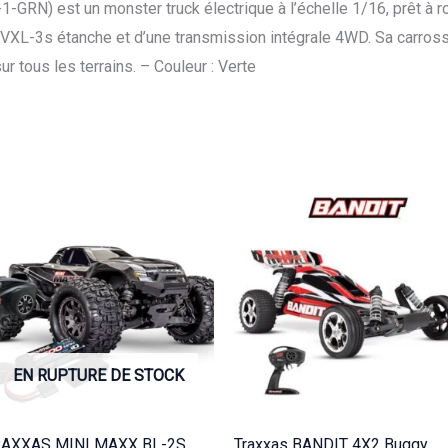
108076-
GRN) est un monster truck électrique à l’échelle 1/16, prêt à ro
1-
r VXL-3s étanche et d’une transmission intégrale 4WD. Sa carross
GRN
r tous les terrains. – Couleur : Verte
EN RUPTURE DE STOCK
RAXXAS MINI MAXX BL-2S
Traxxas BANDIT 4X2 Buggy