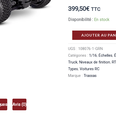
399,50
€
TTC
Disponibilité :
En stock
quantité
AJOUTER AU PAN
de
TRAXXAS
UGS :
108076-1-GRN
Catégories :
1/16
,
Échelles
,
É
MINI
Truck
,
Niveaux de finition
,
RT
XRT
Types
,
Voitures RC
VXL
Marque :
Traxxas
4WD
Brushless
RTR
1/10
ques
Avis (0)
Vert