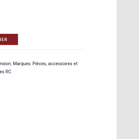
IER
ension
,
Marques
,
Pièces, accessoires et
res RC