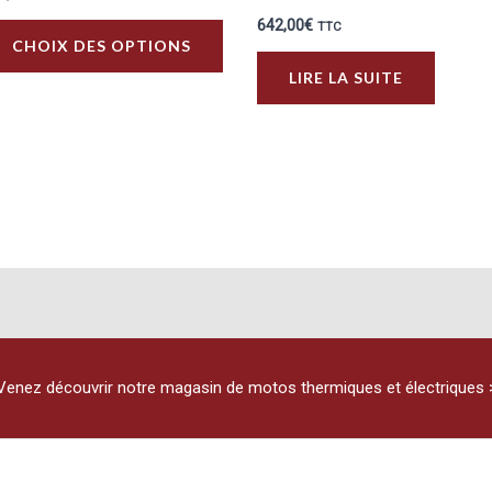
642,00
€
Ce
TTC
CHOIX DES OPTIONS
produit
LIRE LA SUITE
a
plusieurs
variations.
Les
options
peuvent
être
choisies
sur
la
Venez découvrir notre magasin de motos thermiques et électriques 
page
du
produit