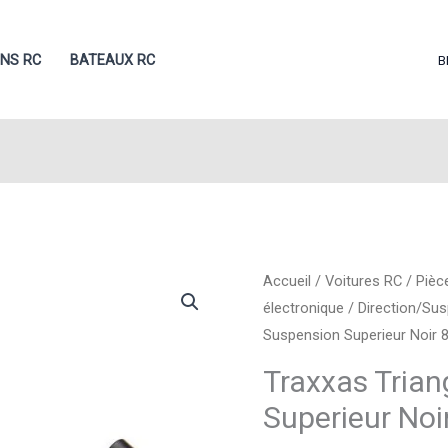
ONS RC
BATEAUX RC
B
Accueil
/
Voitures RC
/
Pièc
électronique
/
Direction/Su
Suspension Superieur Noir 
Traxxas Trian
Superieur Noi