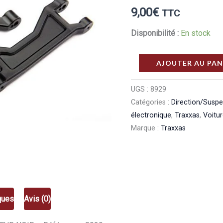
9,00
€
TTC
Disponibilité :
En stock
quantité
AJOUTER AU PAN
de
Traxxas
UGS :
8929
Catégories :
Direction/Susp
Triangles
électronique
,
Traxxas
,
Voitu
De
Marque :
Traxxas
Suspension
Superieur
Noir
8929
ques
Avis (0)