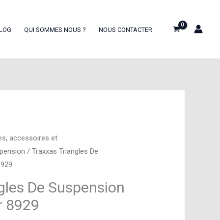
LOG
QUI SOMMES NOUS ?
NOUS CONTACTER
es, accessoires et
spension
/ Traxxas Triangles De
8929
gles De Suspension
r 8929