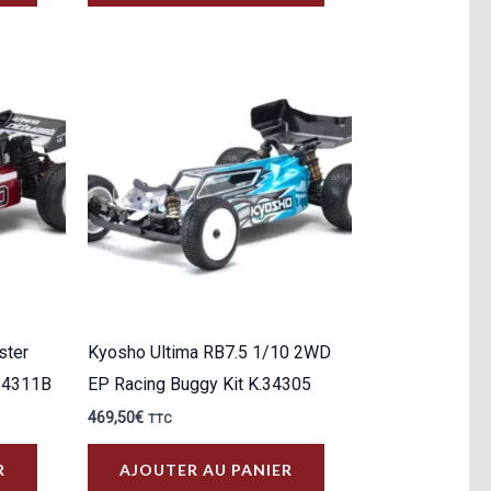
ster
Kyosho Ultima RB7.5 1/10 2WD
.34311B
EP Racing Buggy Kit K.34305
469,50
€
TTC
R
AJOUTER AU PANIER