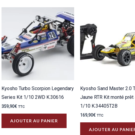
plusieurs
variations.
Les
options
peuvent
être
choisies
sur
la
page
Kyosho Turbo Scorpion Legendary
Kyosho Sand Master 2.0 
du
Series Kit 1/10 2WD K.30616
Jaune RTR Kit monté prêt 
produit
1/10 K.34405T2B
359,90
€
TTC
169,90
€
TTC
AJOUTER AU PANIER
AJOUTER AU PANIE