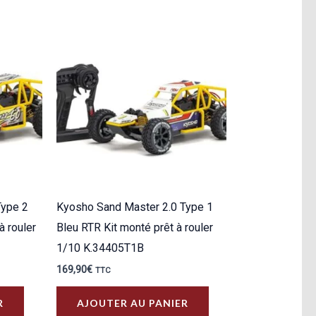
plusieurs
variations.
Les
options
peuvent
être
choisies
sur
la
page
Type 2
Kyosho Sand Master 2.0 Type 1
du
à rouler
Bleu RTR Kit monté prêt à rouler
produit
1/10 K.34405T1B
169,90
€
TTC
R
AJOUTER AU PANIER