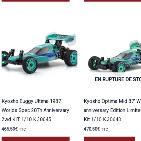
EN RUPTURE DE ST
Kyosho Buggy Ultima 1987
Kyosho Optima Mid 87′ W
Worlds Spec 20Th Anniversary
anniversary Edition Limit
2wd KIT 1/10 K.30645
Kit 1/10 K.30643
465,50
€
470,50
€
TTC
TTC