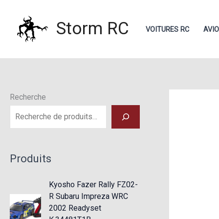
Aller
au
Storm RC
VOITURES RC
AVI
contenu
Recherche
Produits
Kyosho Fazer Rally FZ02-
R Subaru Impreza WRC
2002 Readyset