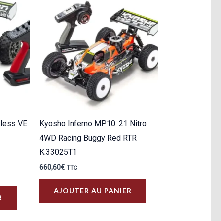
hless VE
Kyosho Inferno MP10 .21 Nitro
8
4WD Racing Buggy Red RTR
K.33025T1
660,60
€
TTC
Ce
AJOUTER AU PANIER
R
produit
a