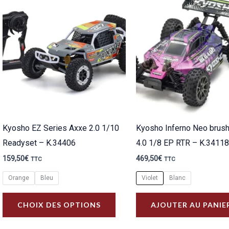
plus
ancien
Kyosho EZ Series Axxe 2.0 1/10
Kyosho Inferno Neo brus
Readyset – K.34406
4.0 1/8 EP RTR – K.3411
159,50
€
469,50
€
TTC
TTC
Orange
Bleu
Violet
Blanc
Ce
CHOIX DES OPTIONS
AJOUTER AU PANIE
produit
a