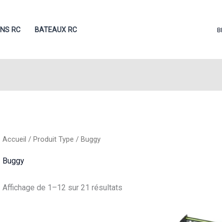
ONS RC
BATEAUX RC
B
Accueil
/ Produit Type / Buggy
Buggy
Trié
Affichage de 1–12 sur 21 résultats
du
plus
récent
au