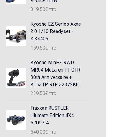
K.34481T1B
319,50
€
TTC
Kyosho EZ Series Axxe
2.0 1/10 Readyset -
K.34406
159,50
€
TTC
Kyosho Mini-Z RWD
MR04 McLaren F1 GTR
30th Anniversaire +
KT531P RTR 32372KE
239,50
€
TTC
Traxxas RUSTLER
Ultimate Edition 4X4
67097-4
540,00
€
TTC