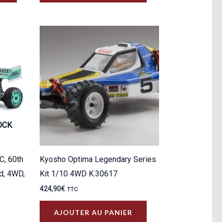
OCK
C, 60th
Kyosho Optima Legendary Series
ed, 4WD,
Kit 1/10 4WD K.30617
424,90
€
TTC
AJOUTER AU PANIER