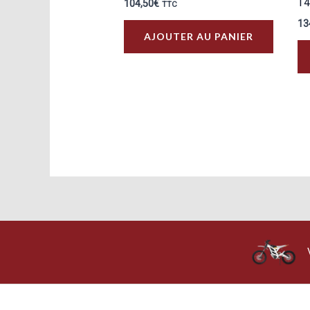
T
104,50
€
TTC
13
AJOUTER AU PANIER