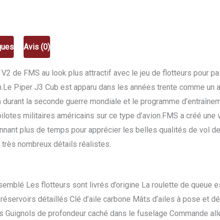
env.1.40m
FMS106F
ques
Avis (0)
 V2 de FMS au look plus attractif avec le jeu de flotteurs pour 
ion.Le Piper J3 Cub est apparu dans les années trente comme un 
durant la seconde guerre mondiale et le programme d’entraînemen
ilotes militaires américains sur ce type d’avion.FMS a créé une 
nnant plus de temps pour apprécier les belles qualités de vol 
 très nombreux détails réalistes.
semblé Les flotteurs sont livrés d’origine La roulette de queue 
réservoirs détaillés Clé d’aile carbone Mâts d’ailes à pose et 
 Guignols de profondeur caché dans le fuselage Commande aller-