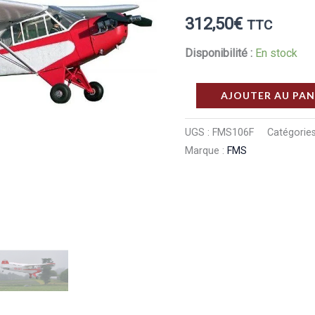
312,50
€
TTC
Disponibilité :
En stock
quantité
AJOUTER AU PAN
de
FMS
UGS :
FMS106F
Catégories
Marque :
FMS
Avion
FMS
PIPER
J3
V2
avec
flotteurs
PNP