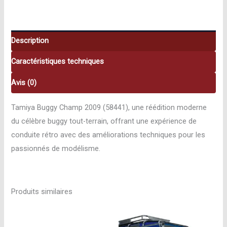
Buggy
1/10
58441
Description
Caractéristiques techniques
Avis (0)
Tamiya Buggy Champ 2009 (58441), une réédition moderne
du célèbre buggy tout-terrain, offrant une expérience de
conduite rétro avec des améliorations techniques pour les
passionnés de modélisme.
Produits similaires