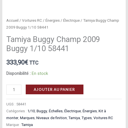
Accueil
/
Voitures RC
/
Énergies
/
Électrique
/ Tamiya Buggy Champ
2009 Buggy 1/10 58441
Tamiya Buggy Champ 2009
Buggy 1/10 58441
333,90
€
TTC
Disponibilité :
En stock
quantité
AJOUTER AU PANIER
de
Tamiya
UGS :
58441
Buggy
Catégories :
1/10
,
Buggy
,
Échelles
,
Électrique
,
Énergies
,
Kit à
monter
,
Marques
,
Niveaux de finition
,
Tamiya
,
Types
,
Voitures RC
Champ
Marque :
Tamiya
2009