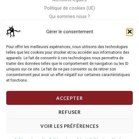
Politique de cookies (UE)
Qui sommes nous ?
Nous contacter
Gérer le consentement
Storm-Bike
Pour offrir les meilleures expériences, nous utilisons des technologies
telles que les cookies pour stocker et/ou accéder aux informations des
appareils. Le fait de consentir à ces technologies nous permettra de
La RC n'est pas notre seule passion, venez visiter notre shop
traiter des données telles que le comportement de navigation ou les ID
de motos
uniques sur ce site. Le fait de ne pas consentir ou de retirer son
consentement peut avoir un effet négatif sur certaines caractéristiques
et fonctions.
J'Y VAIS
ACCEPTER
REFUSER
VOIR LES PRÉFÉRENCES
Copyright © 2026 Storm RC. Powered by Storm Team.