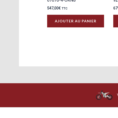
67076-4-ORNG
92
547,00
€
67
TTC
AJOUTER AU PANIER