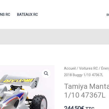
ONS RC
BATEAUX RC
B
Accueil
/
Voitures RC
/
Éner
2018 Buggy 1/10 47367L
Tamiya Manta
1/10 47367L
244,50
€
TTC