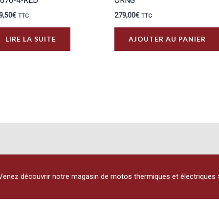
076-4-RED
ORNG
9,50
€
279,00
€
TTC
TTC
LIRE LA SUITE
AJOUTER AU PANIER
Venez découvrir notre magasin de motos thermiques et électriques 