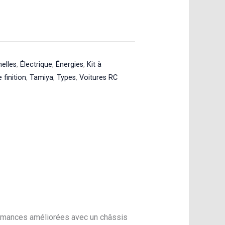
helles
,
Électrique
,
Énergies
,
Kit à
 finition
,
Tamiya
,
Types
,
Voitures RC
ormances améliorées avec un châssis