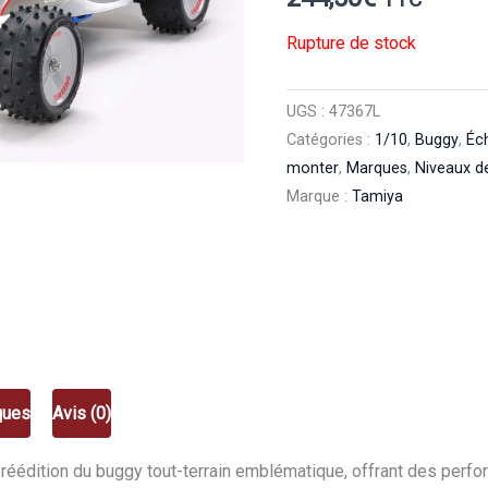
Rupture de stock
UGS :
47367L
Catégories :
1/10
,
Buggy
,
Éc
monter
,
Marques
,
Niveaux de
Marque :
Tamiya
ques
Avis (0)
réédition du buggy tout-terrain emblématique, offrant des perf