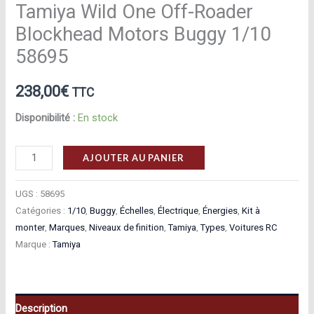
Tamiya Wild One Off-Roader
Blockhead Motors Buggy 1/10
58695
238,00
€
TTC
Disponibilité :
En stock
quantité
AJOUTER AU PANIER
de
Tamiya
UGS :
58695
Wild
Catégories :
1/10
,
Buggy
,
Échelles
,
Électrique
,
Énergies
,
Kit à
monter
,
Marques
,
Niveaux de finition
,
Tamiya
,
Types
,
Voitures RC
One
Marque :
Tamiya
Off-
Roader
Blockhead
Motors
Description